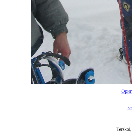
Ориг
<
Terskol