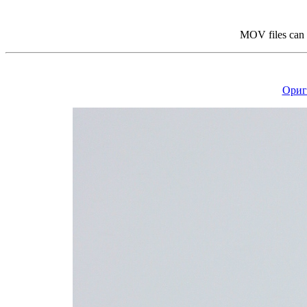
MOV files can
Ориг